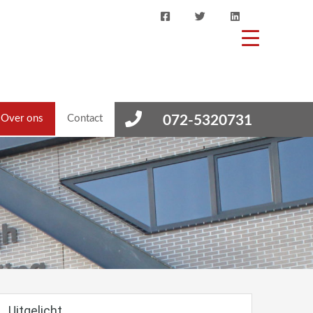
Over ons
Contact
072-5320731
Uitgelicht